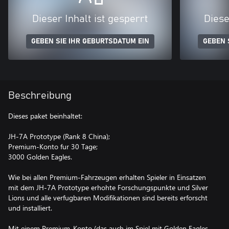
Dieser Inhalt ist gesperrt
Diese
GEBEN SIE IHR GEBURTSDATUM EIN
GEBEN 
Beschreibung
Dieses paket beinhaltet:
JH-7A Prototype (Rank 8 China);
Premium-Konto fur 30 Tage;
3000 Golden Eagles.
Wie bei allen Premium-Fahrzeugen erhalten Spieler in Einsatzen
mit dem JH-7A Prototype erhohte Forschungspunkte und Silver
Lions und alle verfugbaren Modifikationen sind bereits erforscht
und installiert.
Mit einem Premium-Konto (das auch im Spiel mit Golden Eagles