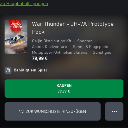
Zu Hauptinhalt springen
War Thunder - JH-7A Prototype
Pack
Gaijin Distribution Kft
•
Shooter
•
Action & adventure
•
Renn- & Flugspiele
•
Multiplayer-Onlinekampfarena
•
Sonstiges
79,99 €
Benötigt ein Spiel
KAUFEN
79,99 €
ZUR WUNSCHLISTE HINZUFÜGEN
● ● ●