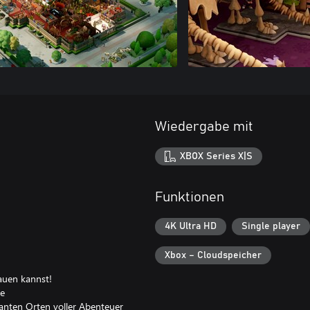
Wiedergabe mit
XBOX Series X|S
Funktionen
4K Ultra HD
Single player
Xbox – Cloudspeicher
uen kannst!
te
santen Orten voller Abenteuer