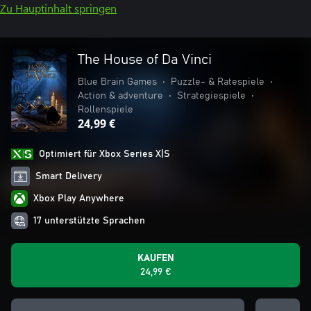
Zu Hauptinhalt springen
The House of Da Vinci
Blue Brain Games
•
Puzzle- & Ratespiele
•
Action & adventure
•
Strategiespiele
•
Rollenspiele
24,99 €
Optimiert für Xbox Series X|S
Smart Delivery
Xbox Play Anywhere
17 unterstützte Sprachen
KAUFEN
24,99 €