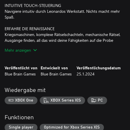
INTUITIVE TOUCH-STEUERUNG
Navigiere intuitiv durch Leonardos Werkstatt. Nichts macht mehr
Spaß.
ERFAHRE DIE RENAISSANCE
Kriegsmaschinen, komplexe Rätselschachteln, mechanische Rätsel,
Ausgänge finden, all das wird deine Fähigkeiten auf die Probe
stellen
Mehr anzeigen
MEISTERE EINZIGARTIGE MECHANISMEN
Finde versteckte Gegenstände, indem du durch die Oberflächen
Veröffentlicht von
Entwickelt von
Veröffentlichungsdatum
hindurch schaust
Blue Brain Games
Blue Brain Games
25.1.2024
SCHAU IN DIE VERGANGENHEIT
Ein ungewöhnliches Gerät erlaubt dir, Geschehnisse zu sehen, die
Wiedergabe mit
vor einiger Zeit passiert sind und mehr über die Geschichte.
XBOX One
XBOX Series X|S
PC
WELCHE GESCHICHTE STECKT HINTER THE HOUSE OF DA
VINCI?
Du bist Da Vincis vertrauenswürdigster Untergebener. Dein
Funktionen
Meister, Leonardo Da Vinci, ist verschwunden. Du hast keine
Ahnung, wo er ist und was passiert ist. Also begibst du dich auf
Single player
Optimized for Xbox Series X|S