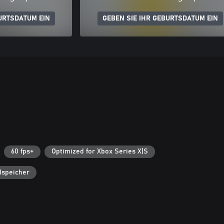
URTSDATUM EIN
GEBEN SIE IHR GEBURTSDATUM EIN
60 fps+
Optimized for Xbox Series X|S
dspeicher