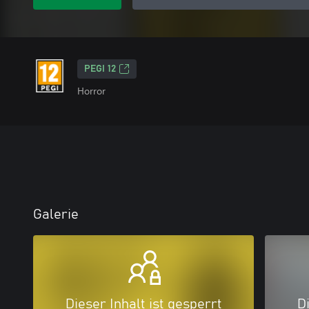
PEGI 12
Horror
Galerie
Dieser Inhalt ist gesperrt
Di