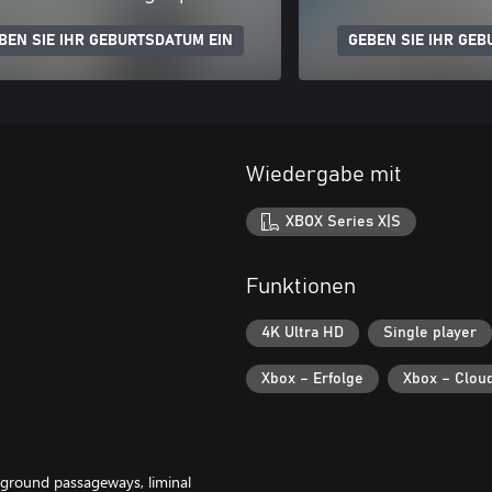
BEN SIE IHR GEBURTSDATUM EIN
GEBEN SIE IHR GEB
Wiedergabe mit
XBOX Series X|S
Funktionen
4K Ultra HD
Single player
Xbox – Erfolge
Xbox – Clou
erground passageways, liminal