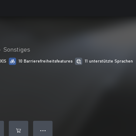
•
Sonstiges
 X|S
10 Barrierefreiheitsfeatures
11 unterstützte Sprachen
● ● ●