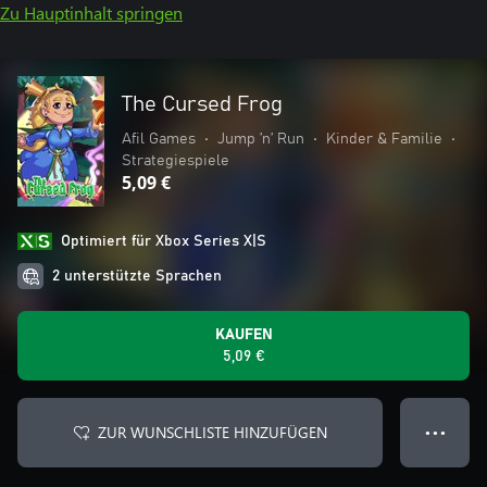
Zu Hauptinhalt springen
The Cursed Frog
Afil Games
•
Jump ’n’ Run
•
Kinder & Familie
•
Strategiespiele
5,09 €
Optimiert für Xbox Series X|S
2 unterstützte Sprachen
KAUFEN
5,09 €
ZUR WUNSCHLISTE HINZUFÜGEN
● ● ●