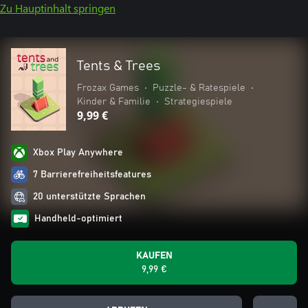
Zu Hauptinhalt springen
Tents & Trees
Frozax Games
•
Puzzle- & Ratespiele
•
Kinder & Familie
•
Strategiespiele
9,99 €
Xbox Play Anywhere
7 Barrierefreiheitsfeatures
20 unterstützte Sprachen
Handheld-optimiert
KAUFEN
9,99 €