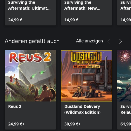
Surviving the
Surviving the
Survi
Aftermath: Ultimate
Aftermath: New
Afte
Colony Upgrade
Alliances
24,99 €
14,99 €
14,99
Alle anzeigen
Anderen gefällt auch
Reus 2
Dustland Delivery
Survi
(Wildmax Edition)
Rela
Ultim
24,99 €+
30,99 €+
61,99