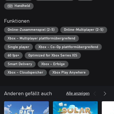
von deinem Team abzuheben. Überlebe mit Stil!
Handheld
WANDERNDER HÄNDLER
Der einsame Wanderer wird gerne interessante Geschichten von
Funktionen
seinen Reisen mit dir teilen, dir nützliche Ratschläge geben und
deine Ressourcen gegen Baupläne für neue Gebäude tauschen.
Online-Zusammenspiel (2-5)
Online-Multiplayer (2-5)
Xbox – Multiplayer plattformübergreifend
Single player
Xbox – Co-Op plattformübergreifend
60 fps+
Optimized for Xbox Series X|S
Smart Delivery
Xbox – Erfolge
Xbox – Cloudspeicher
Xbox Play Anywhere
Alle anzeigen
Anderen gefällt auch