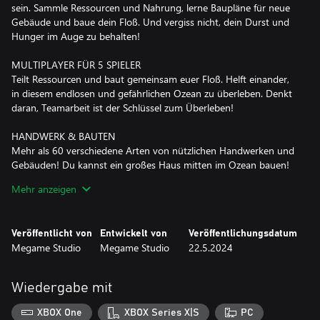
sein. Sammle Ressourcen und Nahrung, lerne Baupläne für neue
Gebäude und baue dein Floß. Und vergiss nicht, dein Durst und
Hunger im Auge zu behalten!
MULTIPLAYER FÜR 5 SPIELER
Teilt Ressourcen und baut gemeinsam euer Floß. Helft einander,
in diesem endlosen und gefährlichen Ozean zu überleben. Denkt
daran, Teamarbeit ist der Schlüssel zum Überleben!
HANDWERK & BAUTEN
Mehr als 60 verschiedene Arten von nützlichen Handwerken und
Gebäuden! Du kannst ein großes Haus mitten im Ozean bauen!
Mehr anzeigen
INSELN
10 einzigartige Inseln mit ihren eigenen Gefahren, Geheimnissen
und wertvollen Schätzen warten auf dich. Doch bevor du in See
Veröffentlicht von
Entwickelt von
Veröffentlichungsdatum
stichst, stelle sicher, dass du gut mit Waffen und Vorräten
Megame Studio
Megame Studio
22.5.2024
ausgestattet bist. Das Abenteuer wartet!
CHARAKTERANPASSUNG
Wiedergabe mit
Hunderte von Kombinationen verschiedener Kleidungsstücke und
Accessoires helfen dir, deine Persönlichkeit zu zeigen und dich
XBOX One
XBOX Series X|S
PC