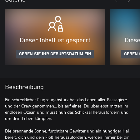
Dieser Inhalt ist gesperrt
Diese
GEBEN SIE IHR GEBURTSDATUM EIN
GEBEN 
Beschreibung
Ein schrecklicher Flugzeugabsturz hat das Leben aller Passagiere
und der Crew genommen... bis auf eines. Du überlebst mitten im
endlosen Ozean und musst nun das Schicksal herausfordern und
um dein Leben kämpfen.
Die brennende Sonne, furchtbare Gewitter und ein hungriger Hai,
bereit, dich und dein Floß herauszufordern, werden immer bei dir