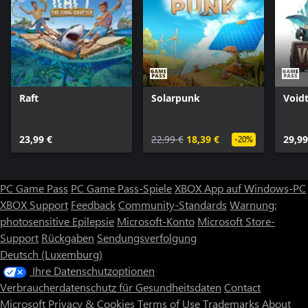
Raft
Solarpunk
Voidt
23,99 €
22,99 €
18,39 €
29,99
-20%
PC Game Pass
PC Game Pass-Spiele
XBOX App auf Windows-PC
XBOX Support
Feedback
Community-Standards
Warnung:
photosensitive Epilepsie
Microsoft-Konto
Microsoft Store-
Support
Rückgaben
Sendungsverfolgung
Deutsch (Luxemburg)
Ihre Datenschutzoptionen
Verbraucherdatenschutz für Gesundheitsdaten
Contact
Microsoft
Privacy & Cookies
Terms of Use
Trademarks
About