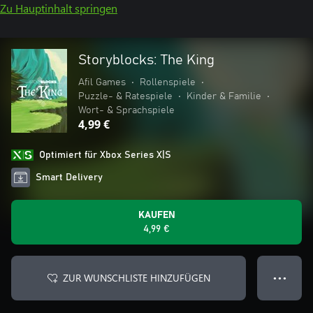
Zu Hauptinhalt springen
Storyblocks: The King
Afil Games
•
Rollenspiele
•
Puzzle- & Ratespiele
•
Kinder & Familie
•
Wort- & Sprachspiele
4,99 €
Optimiert für Xbox Series X|S
Smart Delivery
KAUFEN
4,99 €
ZUR WUNSCHLISTE HINZUFÜGEN
● ● ●