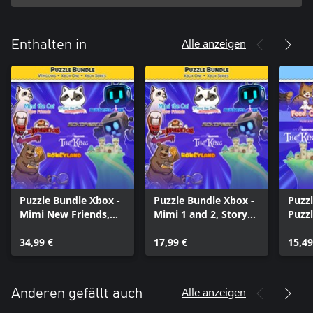
Alle anzeigen
Enthalten in
Puzzle Bundle Xbox -
Puzzle Bundle Xbox -
Puzzl
Mimi New Friends,
Mimi 1 and 2, Story
Puzzl
Story Blocks and
Blocks and Sokoban
Cat, 
Sokoban games
34,99 €
games
17,99 €
the C
15,49
Story
King
Alle anzeigen
Anderen gefällt auch