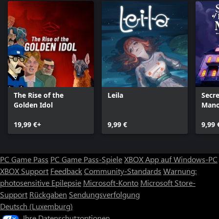
The Rise of the
Leila
Secre
Golden Idol
Mano
19,99 €+
9,99 €
9,99 
PC Game Pass
PC Game Pass-Spiele
XBOX App auf Windows-PC
XBOX Support
Feedback
Community-Standards
Warnung:
photosensitive Epilepsie
Microsoft-Konto
Microsoft Store-
Support
Rückgaben
Sendungsverfolgung
Deutsch (Luxemburg)
Ihre Datenschutzoptionen