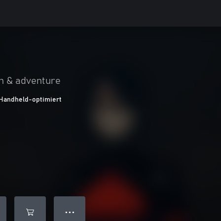
n & adventure
Handheld-optimiert
● ● ●