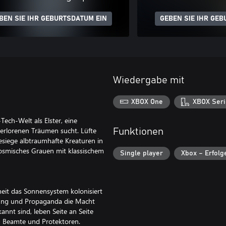
BEN SIE IHR GEBURTSDATUM EIN
GEBEN SIE IHR GEB
Wiedergabe mit
XBOX One
XBOX Seri
ech-Welt als Elster, eine
 verlorenen Träumen sucht. Lüfte
Funktionen
esiege albtraumhafte Kreaturen in
osmisches Grauen mit klassischem
Single player
Xbox – Erfolg
heit das Sonnensystem kolonisiert
hung und Propaganda die Macht
annt sind, leben Seite an Seite
r, Beamte und Protektoren.