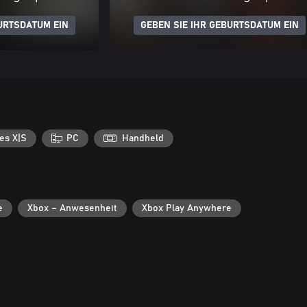
URTSDATUM EIN
GEBEN SIE IHR GEBURTSDATUM EIN
es X|S
PC
Handheld
e
Xbox – Anwesenheit
Xbox Play Anywhere