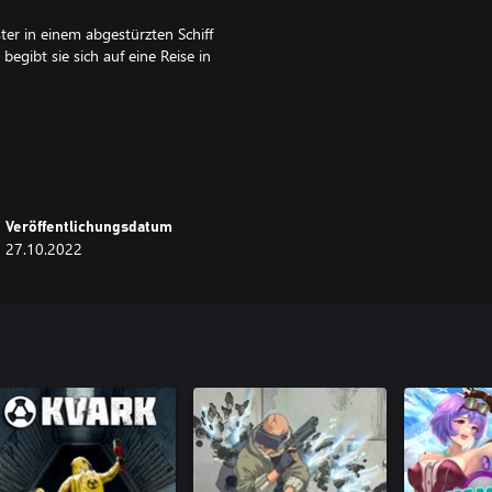
ter in einem abgestürzten Schiff
egibt sie sich auf eine Reise in
begegnest, dir deine knappen
Rätsel suchst.
Veröffentlichungsdatum
fs, tauche ein in das mysteriöse
27.10.2022
g und finde heraus, was sich tief
 Identität, Erinnerung und den
ssischen kosmischen Horror und
 3D-Charakteranimationen,
ffekten untermalt und durch