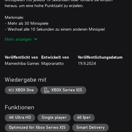
heraus, um eine hohe Punktzahl zu erzielen.
Merkmale:
- Mehr als 30 Minispiele
- Wechsel alle 10 Sekunden zu einem anderen Minispiel
- Sammle Murmeln und verwende sie im Packinko, um neue
Mehr anzeigen
Minispiele, Musik und Skins freizuschalten
- Schnell und einfach: funktioniert mit nur 2 Tasten
- Dynamische Schwierigkeit für alle Fertigkeitsstufen
Veröffentlicht von
Entwickelt von
Veröffentlichungsdatum
- Dynamische Originalmusik mit zusammenhängenden 10-
Mameshiba Games
Majorariatto
19.9.2024
Sekunden-Tracks
Wiedergabe mit
XBOX One
XBOX Series X|S
Funktionen
4K Ultra HD
Single player
60 fps+
Optimized for Xbox Series X|S
Smart Delivery