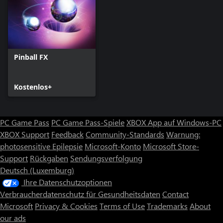
Pinball FX
Kostenlos+
PC Game Pass
PC Game Pass-Spiele
XBOX App auf Windows-PC
XBOX Support
Feedback
Community-Standards
Warnung:
photosensitive Epilepsie
Microsoft-Konto
Microsoft Store-
Support
Rückgaben
Sendungsverfolgung
Deutsch (Luxemburg)
Ihre Datenschutzoptionen
Verbraucherdatenschutz für Gesundheitsdaten
Contact
Microsoft
Privacy & Cookies
Terms of Use
Trademarks
About
our ads