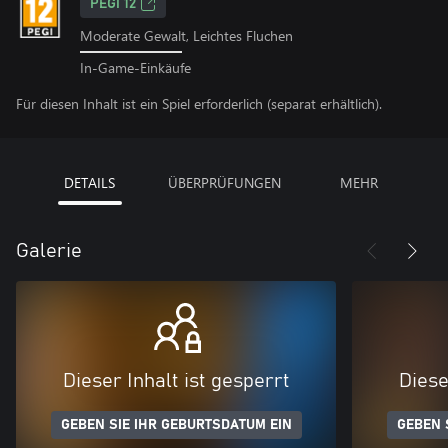
PEGI 12
Moderate Gewalt, Leichtes Fluchen
In-Game-Einkäufe
Für diesen Inhalt ist ein Spiel erforderlich (separat erhältlich).
DETAILS
ÜBERPRÜFUNGEN
MEHR
Galerie
Dieser Inhalt ist gesperrt
Diese
GEBEN SIE IHR GEBURTSDATUM EIN
GEBEN 