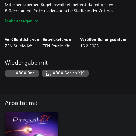
Mit einer silbernen Kugel bewaffnet, befreist du mit deinen
Brüdern an der Seite niederländische Städte in der Zeit des
Zweiten Weltkriegs! Hilf SSgt Matthew Baker und der 101st
Mehr anzeigen
Airborne in Tag- und Nachtmissionen und beanspruche deinen
Platz in den Bestenlisten.
Veröffentlicht von
Entwickelt von
Veröffentlichungsdatum
ZEN Studio Kft
ZEN Studio Kft
16.2.2023
Wiedergabe mit
XBOX One
XBOX Series X|S
Arbeitet mit