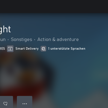
ght
Run
•
Sonstiges
•
Action & adventure
 X|S
Smart Delivery
1 unterstützte Sprachen
● ● ●