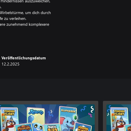
 Hindernissen auszuweichen,
.
 Wirbelstürme, um dich durch
e zu verleihen.
istere zunehmend komplexere
rmante Welt voller liebevoller
els und schnelle Neustarts, um
Veröffentlichungsdatum
 näher. Bist du bereit, ihm zu
12.2.2025