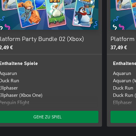
latform Party Bundle 02 (Xbox)
Platform 
2,49 €
37,49 €
Enthaltene Spiele
Enthaltene
Aquarun
Aquarun
Duck Run
Aquarun (
Ellphaser
Duck Run
Ellphaser (Xbox One)
Duck Run 
Penguin Flight
Ellphaser
Penguin Flight: Beyond The Clouds
Ellphaser 
Penguin Flight: Beyond The Clouds (Xbox
Ellphaser 
GEHE ZU SPIEL
One)
Penguin Fl
Steampunch
Penguin Fl