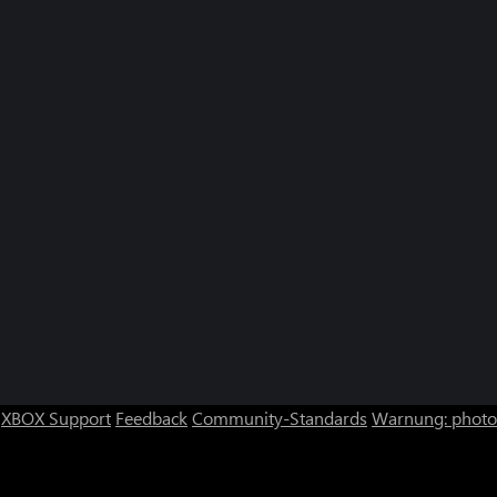
Steampunch (Xbox One)
Penguin Fl
Ziggy
Penguin Fl
Penguin Fl
One)
Steampun
Steampunc
Steampunc
Ziggy
Ziggy (Wi
XBOX Support
Feedback
Community-Standards
Warnung: photos