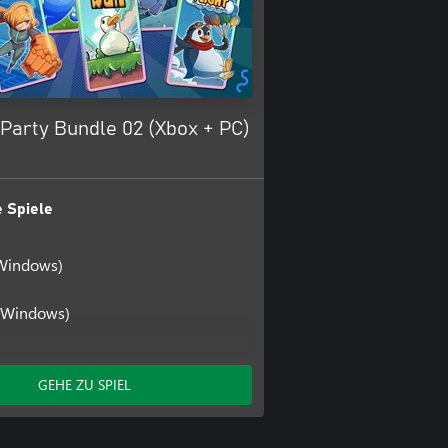
Party Bundle 02 (Xbox + PC)
 Spiele
Windows)
(Windows)
(Windows)
(Xbox One)
GEHE ZU SPIEL
ight
ight (Windows)