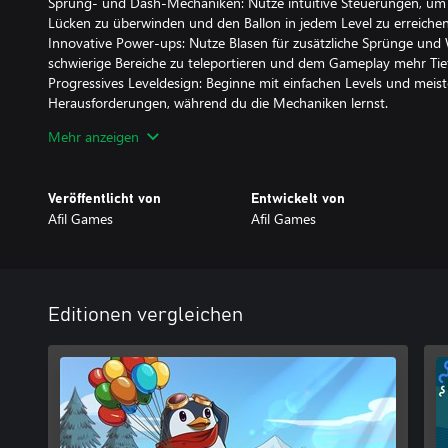
Sprung- und Dash-Mechaniken: Nutze intuitive Steuerungen, um
Lücken zu überwinden und den Ballon in jedem Level zu erreichen
Innovative Power-ups: Nutze Blasen für zusätzliche Sprünge und
schwierige Bereiche zu teleportieren und dem Gameplay mehr Tief
Progressives Leveldesign: Beginne mit einfachen Levels und me
Herausforderungen, während du die Mechaniken lernst.
Handgefertigte Pixelkunst: Tauche ein in eine farbenfrohe und cha
Mehr anzeigen
Animationen und lebendiger Umgebungen.
Nahtloser Spielfluss: Genieße sanfte Übergänge zwischen den Lev
den Spielfluss aufrechtzuerhalten.
Veröffentlicht von
Entwickelt von
Jeder Ballon bringt den kleinen Pinguin seinem Traum vom Fliegen
Afil Games
Afil Games
helfen, abzuheben?
Editionen vergleichen