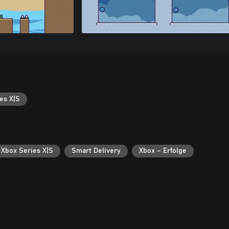
es X|S
 Xbox Series X|S
Smart Delivery
Xbox – Erfolge