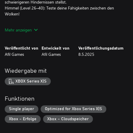
schwierigeren Hindernissen stellst.
Himmel (Level 26–40): Teste deine Fähigkeiten zwischen den
Wolken!
Höhepunkte des Abenteuers:
Mehr anzeigen
Blasen für zusätzliche Sprünge oder zum Zurücksetzen des Dashs
Veröffentlicht von
Entwickelt von
Veröffentlichungsdatum
Magische Wirbelstürme, die dich an neue Orte teleportieren
Afil Games
Afil Games
8.5.2025
Verrückte Plattformen, knifflige Gefahren und jede Menge Spaß!
Wiedergabe mit
Wenn du Spiele liebst, die Herausforderung und Spaß
ausbalancieren, wirst du diese neue Reise lieben.
XBOX Series X|S
Schnapp dir jeden Ballon. Überwinde jedes Hindernis. Beweise,
dass sogar ein Pinguin über die Wolken fliegen kann!
Funktionen
Single player
Optimized for Xbox Series X|S
Xbox – Erfolge
Xbox – Cloudspeicher