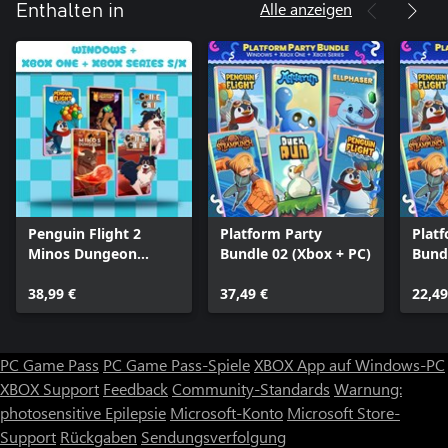
Alle anzeigen
Enthalten in
Penguin Flight 2
Platform Party
Plat
Minos Dungeon
Bundle 02 (Xbox + PC)
Bund
Legends 2 Collie 1
Collie 2 (Bundle)
38,99 €
37,49 €
22,49
PC Game Pass
PC Game Pass-Spiele
XBOX App auf Windows-PC
XBOX Support
Feedback
Community-Standards
Warnung:
photosensitive Epilepsie
Microsoft-Konto
Microsoft Store-
Support
Rückgaben
Sendungsverfolgung