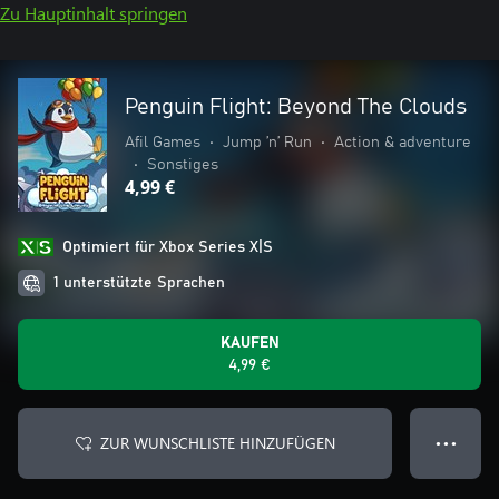
Zu Hauptinhalt springen
Penguin Flight: Beyond The Clouds
Afil Games
•
Jump ’n’ Run
•
Action & adventure
•
Sonstiges
4,99 €
Optimiert für Xbox Series X|S
1 unterstützte Sprachen
KAUFEN
4,99 €
ZUR WUNSCHLISTE HINZUFÜGEN
● ● ●