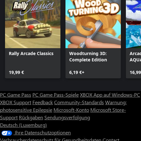
Rally Arcade Classics
Woodturning 3D:
Arca
Complete Edition
AQUA
19,99 €
6,19 €+
16,99
PC Game Pass
PC Game Pass-Spiele
XBOX App auf Windows-PC
XBOX Support
Feedback
Community-Standards
Warnung:
photosensitive Epilepsie
Microsoft-Konto
Microsoft Store-
Support
Rückgaben
Sendungsverfolgung
Deutsch (Luxemburg)
Ihre Datenschutzoptionen
Verbraucherdatenschutz für Gesundheitsdaten
Contact