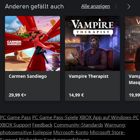
Alle anzeigen
Anderen gefällt auch
Carmen Sandiego
Vampire Therapist
Vamp
Masq
Reck
29,99 €+
14,99 €
York
19,99
PC Game Pass
PC Game Pass-Spiele
XBOX App auf Windows-PC
XBOX Support
Feedback
Community-Standards
Warnung:
photosensitive Epilepsie
Microsoft-Konto
Microsoft Store-
Support
Rückgaben
Sendungsverfolgung