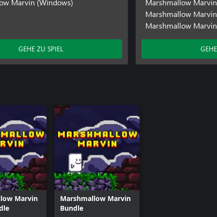
ow Marvin (Windows)
Marshmallow Marvin:
Marshmallow Marvin
Marshmallow Marvin:
GEHE ZU SPIEL
GEHE
low Marvin
Marshmallow Marvin
dle
Bundle