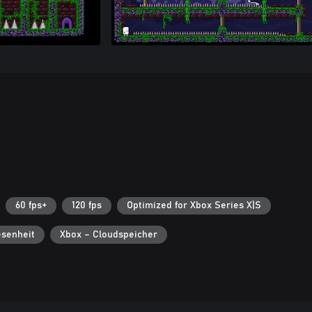
60 fps+
120 fps
Optimized for Xbox Series X|S
senheit
Xbox – Cloudspeicher