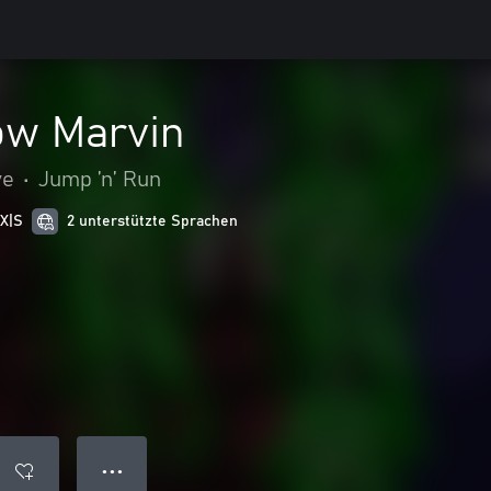
ow Marvin
ve
•
Jump ’n’ Run
 X|S
2 unterstützte Sprachen
● ● ●