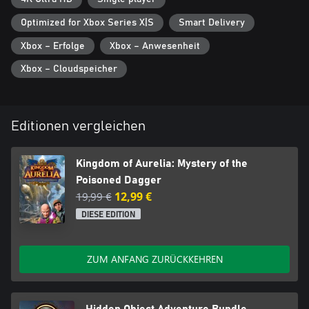
Optimized for Xbox Series X|S
Smart Delivery
Xbox – Erfolge
Xbox – Anwesenheit
Xbox – Cloudspeicher
Editionen vergleichen
Kingdom of Aurelia: Mystery of the
Poisoned Dagger
19,99 €
12,99 €
DIESE EDITION
ZUM ANFANG ZURÜCKKEHREN
Hidden Object Adventure Bundle