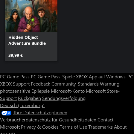
Hidden Object
Adventure Bundle
39,99 €
PC Game Pass
PC Game Pass-Spiele
XBOX App auf Windows-PC
XBOX Support
Feedback
Community-Standards
Warnung:
photosensitive Epilepsie
Microsoft-Konto
Microsoft Store-
Support
Rückgaben
Sendungsverfolgung
Deutsch (Luxemburg)
Ihre Datenschutzoptionen
Verbraucherdatenschutz für Gesundheitsdaten
Contact
Microsoft
Privacy & Cookies
Terms of Use
Trademarks
About
our ads