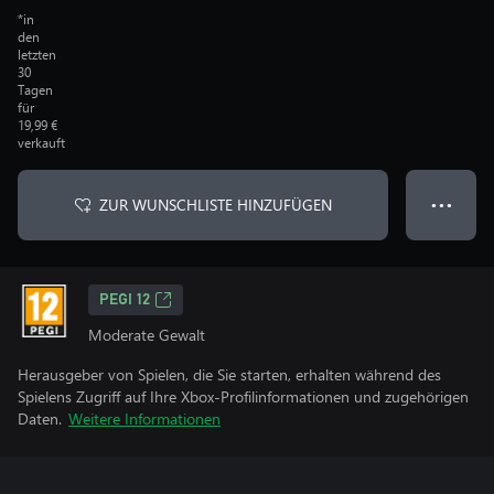
*in
den
letzten
30
Tagen
für
19,99 €
verkauft
ZUR WUNSCHLISTE HINZUFÜGEN
● ● ●
PEGI 12
Moderate Gewalt
Herausgeber von Spielen, die Sie starten, erhalten während des
Spielens Zugriff auf Ihre Xbox-Profilinformationen und zugehörigen
Daten.
Weitere Informationen