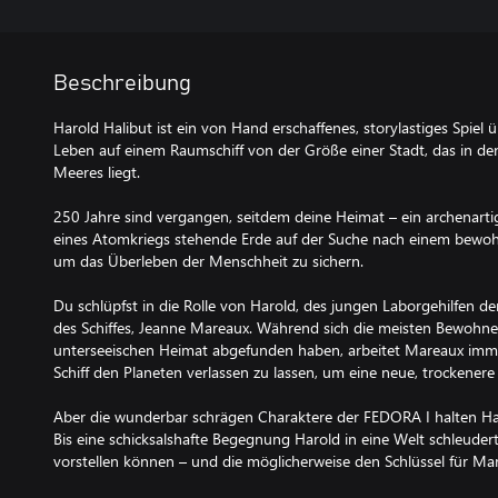
Beschreibung
Harold Halibut ist ein von Hand erschaffenes, storylastiges Spiel
Leben auf einem Raumschiff von der Größe einer Stadt, das in den
Meeres liegt.
250 Jahre sind vergangen, seitdem deine Heimat – ein archenart
eines Atomkriegs stehende Erde auf der Suche nach einem bewoh
um das Überleben der Menschheit zu sichern.
Du schlüpfst in die Rolle von Harold, des jungen Laborgehilfen d
des Schiffes, Jeanne Mareaux. Während sich die meisten Bewohner 
unterseeischen Heimat abgefunden haben, arbeitet Mareaux imm
Schiff den Planeten verlassen zu lassen, um eine neue, trockenere
Aber die wunderbar schrägen Charaktere der FEDORA I halten Ha
Bis eine schicksalshafte Begegnung Harold in eine Welt schleudert,
vorstellen können – und die möglicherweise den Schlüssel für Mar