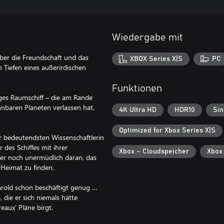
Wiedergabe mit
 über die Freundschaft und das
XBOX Series X|S
PC
 Tiefen eines außerirdischen
Funktionen
iges Raumschiff – die am Rande
nbaren Planeten verlassen hat,
4K Ultra HD
HDR10
Sin
Optimized for Xbox Series X|S
er bedeutendsten Wissenschaftlerin
des Schiffes mit ihrer
Xbox – Cloudspeicher
Xbox
er noch unermüdlich daran, das
 Heimat zu finden.
rold schon beschäftigt genug …
 die er sich niemals hätte
eaux’ Pläne birgt.