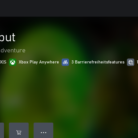
but
adventure
 X|S
Xbox Play Anywhere
3 Barrierefreiheitsfeatures
● ● ●