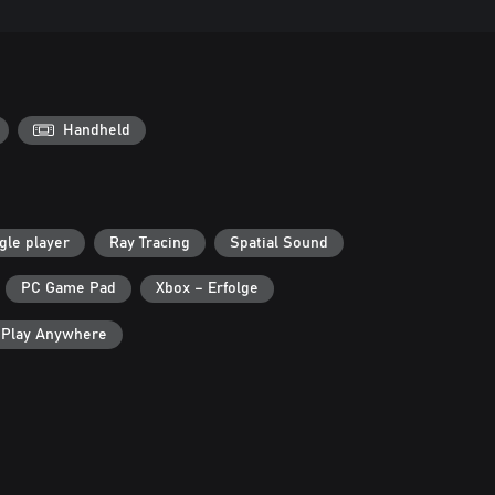
Handheld
gle player
Ray Tracing
Spatial Sound
PC Game Pad
Xbox – Erfolge
 Play Anywhere