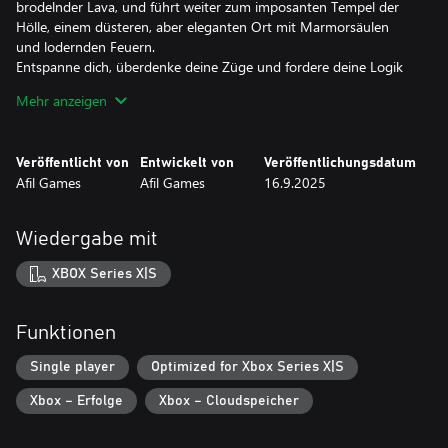
brodelnder Lava, und führt weiter zum imposanten Tempel der
Hölle, einem düsteren, aber eleganten Ort mit Marmorsäulen
und lodernden Feuern.
Entspanne dich, überdenke deine Züge und fordere deine Logik
heraus in einem Abenteuer, das knifflige Rätsel, eine infernalische
Mehr anzeigen
Atmosphäre und jede Menge Charme in jedem Level vereint.
Veröffentlicht von
Entwickelt von
Veröffentlichungsdatum
Afil Games
Afil Games
16.9.2025
Wiedergabe mit
XBOX Series X|S
Funktionen
Single player
Optimized for Xbox Series X|S
Xbox – Erfolge
Xbox – Cloudspeicher