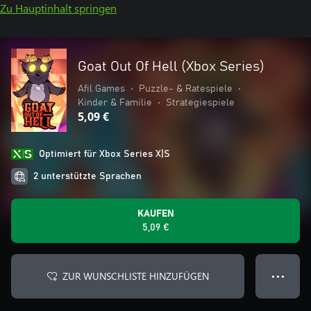
Zu Hauptinhalt springen
Goat Out Of Hell (Xbox Series)
Afil Games
•
Puzzle- & Ratespiele
•
Kinder & Familie
•
Strategiespiele
5,09 €
Optimiert für Xbox Series X|S
2 unterstützte Sprachen
KAUFEN
5,09 €
ZUR WUNSCHLISTE HINZUFÜGEN
● ● ●