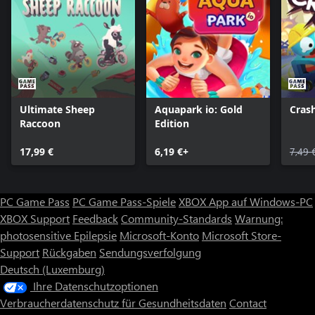
Vogelnester, Pinguin-Mechs sowie ein paar hübsche Angelstellen.
Du kannst Items sammeln und musst ab und zu Gegner
besiegen. Erlebe ein Survival-Abenteuer, das etwas anders als
gewöhnliche Rennspiele ist.
🐧 Umfangreiche Anpassungsmöglichkeiten
Du kannst Aussehen, Spezialfahrzeuge und deine Emotes
Ultimate Sheep
Aquapark io: Gold
Cras
anpassen und dich so ganz nach Belieben selbst verwirklichen!
Raccoon
Edition
Du kannst alles je nach Spiel ändern.
Die Fahrtüchtigkeit ändert sich dadurch nicht, das heißt, also
17,99 €
6,19 €+
7,49 
wähle deinen ganz persönlichen Stil und genieße deinen Ausflug
in vollen Zügen!
PC Game Pass
PC Game Pass-Spiele
XBOX App auf Windows-PC
Je nach Saison wollen wir auch in Zukunft weitere Strecken und
XBOX Support
Feedback
Community-Standards
Warnung:
Kostüme hinzuzufügen!
Also, Leinen los! Verwandle dich in einen Pinguin und brich auf!
photosensitive Epilepsie
Microsoft-Konto
Microsoft Store-
Support
Rückgaben
Sendungsverfolgung
Deutsch (Luxemburg)
Ihre Datenschutzoptionen
Verbraucherdatenschutz für Gesundheitsdaten
Contact