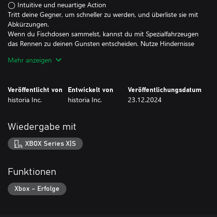
◯ Intuitive und neuartige Action
Tritt deine Gegner, um schneller zu werden, und überliste sie mit
Abkürzungen.
Wenn du Fischdosen sammelst, kannst du mit Spezialfahrzeugen
das Rennen zu deinen Gunsten entscheiden. Nutze Hindernisse
zu deinem Vorteil und meistere das chaotisch-bunte Rennen!
Mehr anzeigen
◯ Sei der Einzige, der das Rennen bis zum Ende schafft!
as Survival-Rennen bietet 4 actionreiche Kurse und läuft nach
Veröffentlicht von
Entwickelt von
Veröffentlichungsdatum
dem Ausscheide-Prinzip ab.
historia Inc.
historia Inc.
23.12.2024
Je schneller du jede Strecke abschließt, desto mehr Punkte
bekommst du. Wer am meisten Punkte hat, gewinnt am Ende!
Wiedergabe mit
◯Und was machst du so, wenn dir langweilig ist? Ich hänge
immer mit meinen Freunden ab!
XBOX Series X|S
Alleine spielen? Mit Freunden spielen? Oder eine große Party
veranstalten?
Ob Einzelspiel, 4-Spieler-Koop oder ein Massenrennen mit bis zu
Funktionen
40 Gefiederten.
Durch die Crossplay-Funktion kannst du deine Flügel überall hin
Xbox – Erfolge
ausstrecken!