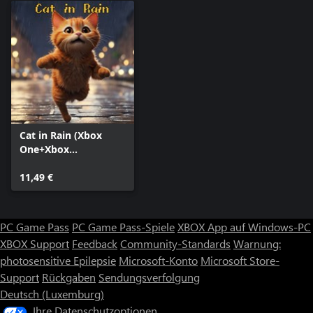
Cat in Rain (Xbox
One+Xbox
Series+Windows)
11,49 €
PC Game Pass
PC Game Pass-Spiele
XBOX App auf Windows-PC
XBOX Support
Feedback
Community-Standards
Warnung:
photosensitive Epilepsie
Microsoft-Konto
Microsoft Store-
Support
Rückgaben
Sendungsverfolgung
Deutsch (Luxemburg)
Ihre Datenschutzoptionen