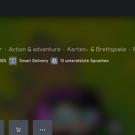
r
•
Action & adventure
•
Karten- & Brettspiele
•
 X|S
Smart Delivery
13 unterstützte Sprachen
● ● ●