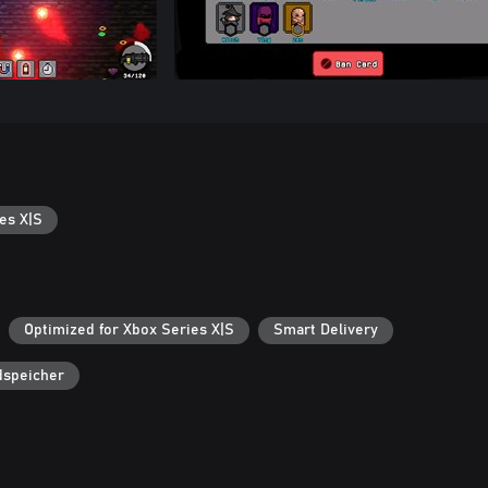
es X|S
Optimized for Xbox Series X|S
Smart Delivery
dspeicher