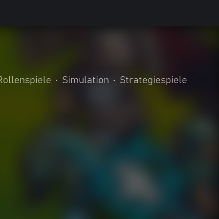
Rollenspiele
•
Simulation
•
Strategiespiele