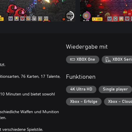
Wiedergabe mit
XBOX One
XBOX Seri
zt.
onsarten, 76 Karten, 17 Talente,
Funktionen
4K Ultra HD
Single player
a 10 Minuten und bietet sowohl
Xbox – Erfolge
Xbox – Clou
rschiedliche Waffen und Munition
ten.
 verschiedene Spielstile.