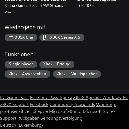
Silesia Games Sp. z
YAW Studios
19.2.2025
o.o.
Wiedergabe mit
XBOX One
XBOX Series X|S
Funktionen
Single player
Xbox – Erfolge
Xbox – Anwesenheit
Xbox – Cloudspeicher
PC Game Pass
PC Game Pass-Spiele
XBOX App auf Windows-PC
XBOX Support
Feedback
Community-Standards
Warnung:
photosensitive Epilepsie
Microsoft-Konto
Microsoft Store-
Support
Rückgaben
Sendungsverfolgung
Deutsch (Luxemburg)