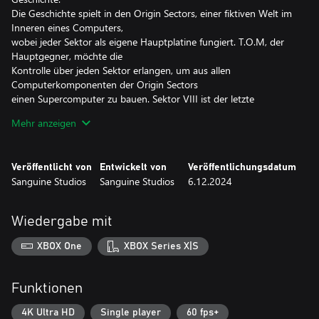
Die Geschichte spielt in den Origin Sectors, einer fiktiven Welt im
Inneren eines Computers,
wobei jeder Sektor als eigene Hauptplatine fungiert. T.O.M, der
Hauptgegner, möchte die
Kontrolle über jeden Sektor erlangen, um aus allen
Computerkomponenten der Origin Sectors
einen Supercomputer zu bauen. Sektor VIII ist der letzte
überlebende Sektor und der kleinste
Mehr anzeigen
aller 11 Sektoren. Damon, der Protagonist, ist die letzte
Hoffnung, die Sektoren zu retten und die
Origin Sectors wieder in den Zustand zu versetzen, in dem sie
Veröffentlicht von
Entwickelt von
Veröffentlichungsdatum
einst waren. Du musst T.O.M.
Sanguine Studios
Sanguine Studios
6.12.2024
aufhalten, bevor er die Weltherrschaft erlangt.
Level und Ziele:
Jedes Level hat seine eigenen, einzigartigen Ziele. Überlege dich
Wiedergabe mit
neue Strategien, um den besten
oder schnellsten Weg zu finden, jedes Level zu beenden. Das
XBOX One
XBOX Series X|S
Spiel bietet außerdem 9
einzigartige Gegnertypen mit unterschiedlichen
Schwierigkeitsgraden sowie 5 einzigartige
Funktionen
Bosse. Obwohl es in keinem Level Kontrollpunkte gibt, wird dein
Fortschritt gespeichert,
4K Ultra HD
Single player
60 fps+