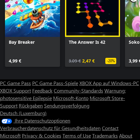
Bay Breaker
The Answer Is 42
Soko
4,99 €
3,09 €
2,47 €
3,99 
-20%
PC Game Pass
PC Game Pass-Spiele
XBOX App auf Windows-PC
XBOX Support
Feedback
Community-Standards
Warnung:
photosensitive Epilepsie
Microsoft-Konto
Microsoft Store-
Support
Rückgaben
Sendungsverfolgung
Deutsch (Luxemburg)
Ihre Datenschutzoptionen
Verbraucherdatenschutz für Gesundheitsdaten
Contact
Microsoft
Privacy & Cookies
Terms of Use
Trademarks
About