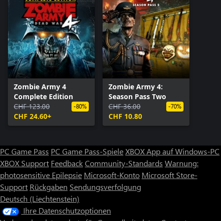
Zombie Army 4
Zombie Army 4:
Complete Edition
Season Pass Two
CHF 123.00
CHF 36.00
-80%
-70%
CHF 24.60+
CHF 10.80
PC Game Pass
PC Game Pass-Spiele
XBOX App auf Windows-PC
XBOX Support
Feedback
Community-Standards
Warnung:
photosensitive Epilepsie
Microsoft-Konto
Microsoft Store-
Support
Rückgaben
Sendungsverfolgung
Deutsch (Liechtenstein)
Ihre Datenschutzoptionen