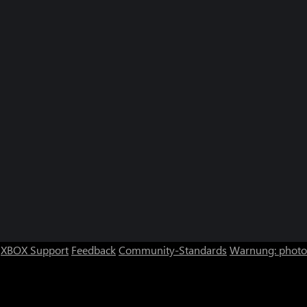
XBOX Support
Feedback
Community-Standards
Warnung: photos