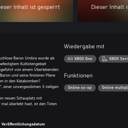
eser Inhalt ist gesperrt
Dieser Inhalt 
Wiedergabe mit
r ruchlose Baron Umbra wurde als
XBOX One
XBOX Seri
 befestigtem Kultistengebiet
angeführt von einem Überlebenden
 Baron und seine finsteren Pläne
Funktionen
hen in den Katakomben?
“, einer unvergesslichen 3-teiligen
Online co-op
Online multip
den neuen Schauplatz mit
mal überlebt hast, ist den Toten
Veröffentlichungsdatum