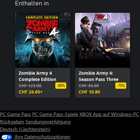
Enthalten in
Zombie Army 4
Zombie Army 4:
Complete Edition
Season Pass Three
CHF 123.00
CHF 36.00
-80%
-70%
CHF 24.60+
CHF 10.80
PC Game Pass
PC Game Pass-Spiele
XBOX App auf Windows-PC
Rückgaben
Sendungsverfolgung
Deutsch (Liechtenstein)
Ihre Datenschutzoptionen