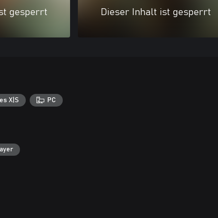
ist gesperrt
Dieser Inhalt ist gesperrt
es X|S
PC
layer