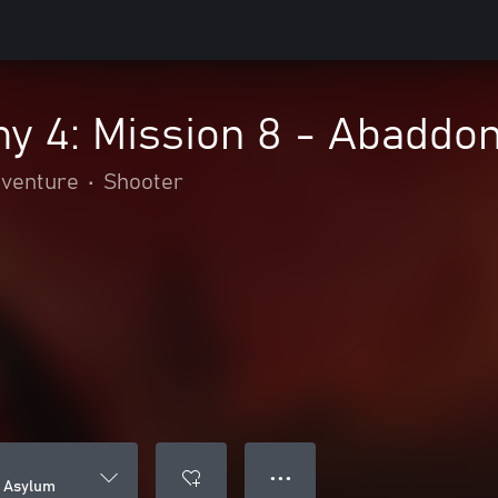
y 4: Mission 8 - Abaddo
dventure
•
Shooter
● ● ●
n Asylum