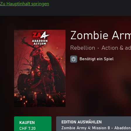
Zu Hauptinhalt springen
Zombie Arm
Rebellion
•
Action & a
Benötigt ein Spiel
EDITION AUSWÄHLEN
KAUFEN
Zombie Army 4: Mission 8 - Abaddo
CHF 7.20