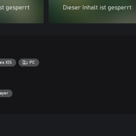
ist gesperrt
Dieser Inhalt ist gesperrt
es X|S
PC
layer