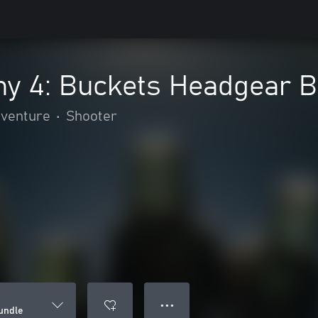
y 4: Buckets Headgear B
dventure
•
Shooter
● ● ●
undle