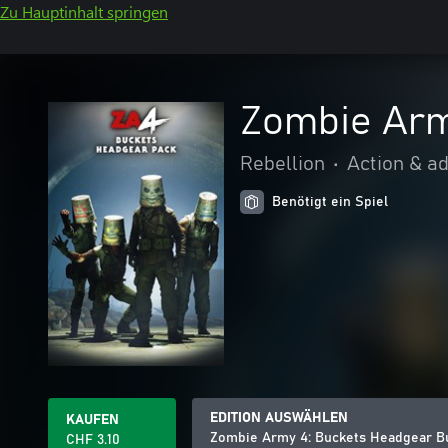
Zu Hauptinhalt springen
Zombie Arm
Rebellion
•
Action & a
Benötigt ein Spiel
EDITION AUSWÄHLEN
KAUFEN
Zombie Army 4: Buckets Headgear B
CHF 3.10