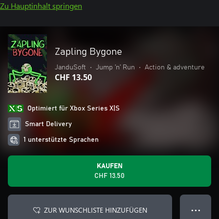
Zu Hauptinhalt springen
Zapling Bygone
JanduSoft
•
Jump ’n’ Run
•
Action & adventure
CHF 13.50
Optimiert für Xbox Series X|S
Smart Delivery
1 unterstützte Sprachen
KAUFEN
CHF 13.50
ZUR WUNSCHLISTE HINZUFÜGEN
● ● ●