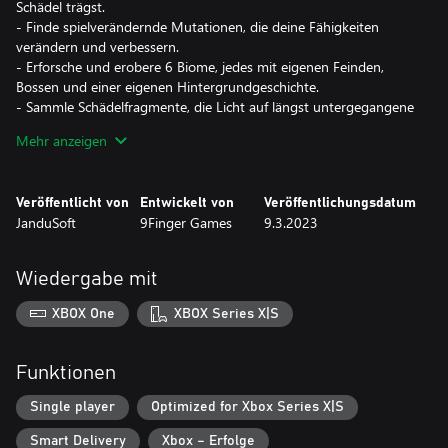
Schädel trägst.
- Finde spielverändernde Mutationen, die deine Fähigkeiten
verändern und verbessern.
- Erforsche und erobere 6 Biome, jedes mit eigenen Feinden,
Bossen und einer eigenen Hintergrundgeschichte.
- Sammle Schädelfragmente, die Licht auf längst untergegangene
Zivilisationen werfen.
Mehr anzeigen
- Sammle die Geschichte des Planeten in Comic-Fragmenten.
Veröffentlicht von
Entwickelt von
Veröffentlichungsdatum
JanduSoft
9Finger Games
9.3.2023
Wiedergabe mit
XBOX One
XBOX Series X|S
Funktionen
Single player
Optimized for Xbox Series X|S
Smart Delivery
Xbox – Erfolge