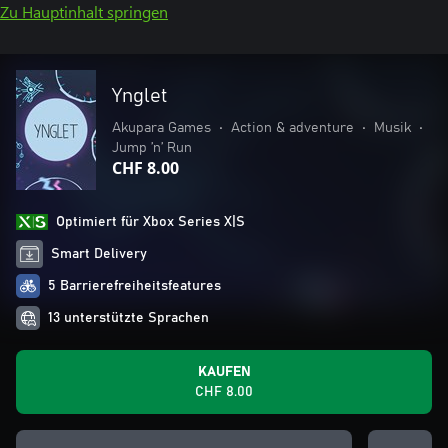
Zu Hauptinhalt springen
Ynglet
Akupara Games
•
Action & adventure
•
Musik
•
Jump ’n’ Run
CHF 8.00
Optimiert für Xbox Series X|S
Smart Delivery
5 Barrierefreiheitsfeatures
13 unterstützte Sprachen
KAUFEN
CHF 8.00