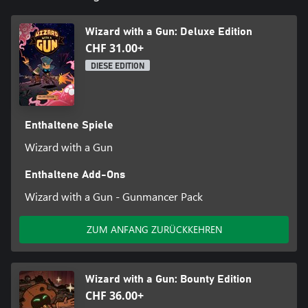
Systemisches Gameplay
Experimentiere mit neuen Zauberkombinationen und finde im
Wizard with a Gun: Deluxe Edition
Kampf heraus, wie sie sich auf Feinde und die Welt um dich
CHF 31.00+
herum auswirken. Kreative Kombinationen können zu mächtigen
Kreationen führen, die deine Feinde überwältigen, während
DIESE EDITION
chaotische Verbindungen zu einer Katastrophe führen können!
Enthaltene Spiele
Wizard with a Gun
Enthaltene Add-Ons
Wizard with a Gun - Gunmancer Pack
ZUM ANFANG ZURÜCKKEHREN
Wizard with a Gun: Bounty Edition
CHF 36.00+