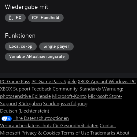
Wiedergabe mit
PC
Handheld
Funktionen
Local co-op
Single player
Variable Aktualisierungsrate
PC Game Pass
PC Game Pass-Spiele
XBOX App auf Windows-PC
XBOX Support
Feedback
Community-Standards
Warnung:
photosensitive Epilepsie
Microsoft-Konto
Microsoft Store-
Support
Rückgaben
Sendungsverfolgung
Deutsch (Liechtenstein)
Ihre Datenschutzoptionen
Verbraucherdatenschutz für Gesundheitsdaten
Contact
Microsoft
Privacy & Cookies
Terms of Use
Trademarks
About