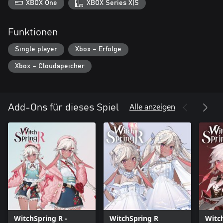
XBOX One
XBOX Series X|S
Funktionen
Single player
Xbox – Erfolge
Xbox – Cloudspeicher
Alle anzeigen
Add-Ons für dieses Spiel
WitchSpring R -
WitchSpring R
Witc