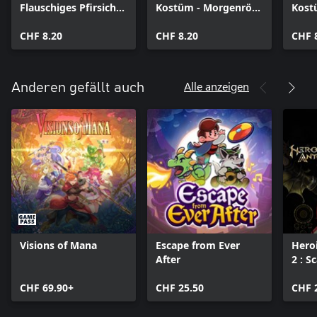
Flauschiges Pfirsich-
Kostüm - Morgenröte
Kost
Set
Set
Set
CHF 8.20
CHF 8.20
CHF 
Alle anzeigen
Anderen gefällt auch
Visions of Mana
Escape from Ever
Hero
After
2 : S
CHF 69.90+
CHF 25.50
CHF 