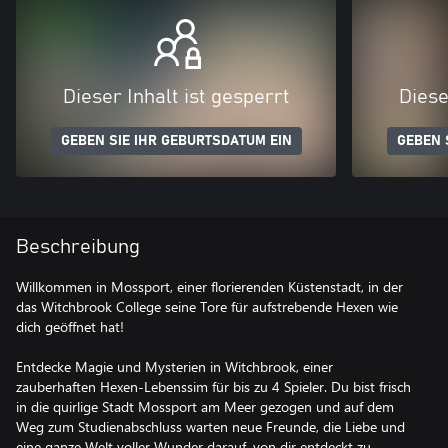
Dieser Inhalt ist gesperrt
Diese
GEBEN SIE IHR GEBURTSDATUM EIN
GEBEN 
Beschreibung
Willkommen in Mossport, einer florierenden Küstenstadt, in der
das Witchbrook College seine Tore für aufstrebende Hexen wie
dich geöffnet hat!
Entdecke Magie und Mysterien in Witchbrook, einer
zauberhaften Hexen-Lebenssim für bis zu 4 Spieler. Du bist frisch
in die quirlige Stadt Mossport am Meer gezogen und auf dem
Weg zum Studienabschluss warten neue Freunde, die Liebe und
eine ganze Welt voller Wunder darauf, von dir entdeckt zu