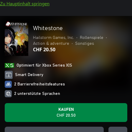
Zu Hauptinhalt springen
Whitestone
Hailstorm Games, Inc.
•
Rollenspiele
•
Action & adventure
•
Sonstiges
CHF 20.50
Optimiert für Xbox Series X|S
Smart Delivery
2 Barrierefreiheitsfeatures
2 unterstützte Sprachen
KAUFEN
CHF 20.50