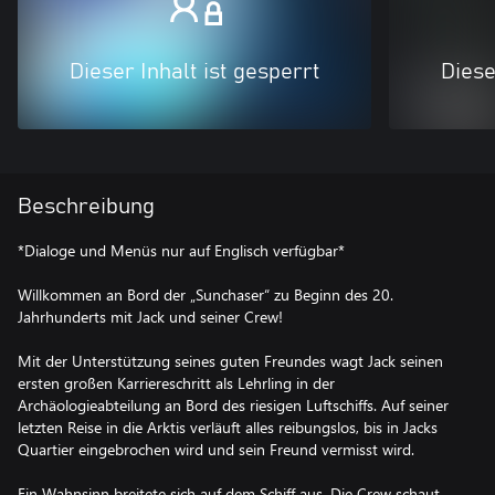
Dieser Inhalt ist gesperrt
Diese
Beschreibung
*Dialoge und Menüs nur auf Englisch verfügbar*
Willkommen an Bord der „Sunchaser“ zu Beginn des 20.
Jahrhunderts mit Jack und seiner Crew!
Mit der Unterstützung seines guten Freundes wagt Jack seinen
ersten großen Karriereschritt als Lehrling in der
Archäologieabteilung an Bord des riesigen Luftschiffs. Auf seiner
letzten Reise in die Arktis verläuft alles reibungslos, bis in Jacks
Quartier eingebrochen wird und sein Freund vermisst wird.
Ein Wahnsinn breitete sich auf dem Schiff aus. Die Crew schaut