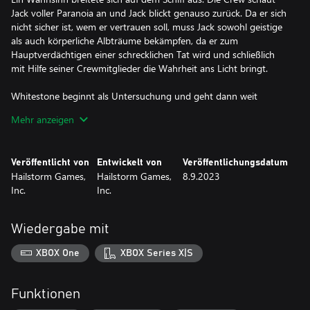
Jack voller Paranoia an und Jack blickt genauso zurück. Da er sich
nicht sicher ist, wem er vertrauen soll, muss Jack sowohl geistige
als auch körperliche Albträume bekämpfen, da er zum
Hauptverdächtigen einer schrecklichen Tat wird und schließlich
mit Hilfe seiner Crewmitglieder die Wahrheit ans Licht bringt.
Whitestone beginnt als Untersuchung und geht dann weit
darüber hinaus. Whitestone vereint Rollenspiel, Horror, Action,
Mehr anzeigen
Komödie und Romantik. Willst du ein glückliches JRPG-Ende?
Studieren Sie, helfen Sie Ihren Besatzungsmitgliedern und erleben
Sie, wie die Reise zu Ende geht! Willst du ein Survival-Horror-
Veröffentlicht von
Entwickelt von
Veröffentlichungsdatum
Ende? Treffen Sie die... ähm, nicht so richtigen Entscheidungen.
Hailstorm Games,
Hailstorm Games,
8.9.2023
Inc.
Inc.
Das Überleben ist nicht garantiert, weder für Jack noch für seine
Freunde. Ihre Entscheidungen sind wichtig. Mit Freunden zum
Bankett gehen? Nachts allein in der gruseligen Krankenstation
Wiedergabe mit
bleiben? Oder tun Sie keines von beiden! Folter? Oder eine
Dinnerparty? Mehrere Routen führen nicht nur zu
XBOX One
XBOX Series X|S
unterschiedlichen Enden, sondern auch zu unterschiedlichen
Handlungssträngen, Protagonisten und Feinden.
Funktionen
Inspiriert von Titeln wie Corpse Party, Higurashi: When They Cry,