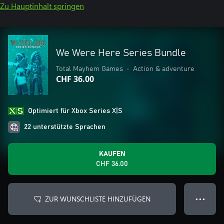
Zu Hauptinhalt springen
We Were Here Series Bundle
Total Mayhem Games
•
Action & adventure
CHF 36.00
Optimiert für Xbox Series X|S
22 unterstützte Sprachen
KAUFEN
CHF 36.00
ZUR WUNSCHLISTE HINZUFÜGEN
● ● ●