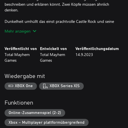
beschreiben und erklären könnt. Zwei Köpfe müssen ähnlich
denken.
Dunkelheit umhüllt das einst prachtvolle Castle Rock und seine
Umgebung. Könnt ihr die wahre Geschichte hinter dem
Mehr anzeigen
grausamen Schicksal der gefallenen Zitadelle enthüllen und
lebendig wieder entkommen … oder werden ihre ursprünglichen
Bewohner euch vorher schnappen?
Veröffentlicht von
Entwickelt von
Veröffentlichungsdatum
Total Mayhem
Total Mayhem
14.9.2023
Walkie-Talkie: Ihr müsst kommunizieren, um voranzukommen –
Games
Games
findet heraus, wie gut ihr tatsächlich eure Umgebung
beschreiben und erklären könnt.
Wiedergabe mit
XBOX One
XBOX Series X|S
Funktionen
Online-Zusammenspiel (2-2)
Xbox – Multiplayer plattformübergreifend