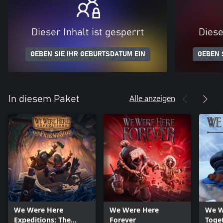
Dieser Inhalt ist gesperrt
Diese
GEBEN SIE IHR GEBURTSDATUM EIN
GEBEN 
Alle anzeigen
In diesem Paket
We Were Here
We Were Here
We W
Expeditions: The
Forever
Toge