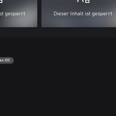
ist gesperrt
Dieser Inhalt ist gesperrt
es X|S