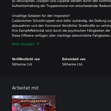
zu verursachen. Disziplin und Loyalität werden durch den Kommissa
Aufrechterhaltung der Truppenmoral von entscheidender Bedeutu
Unzählige Soldaten für den Imperator!
Cadianischen Schocktruppen sind dafür zuständig, die Stellung zu h
abzuwehren und den Vormarsch feindlicher Streitkräfte zu verhin
Ihre Kampfeffektivität wird durch die psychischen Fähigkeiten der 
Diese Offiziere verfügen über mächtige übersinnliche Fähigkeiten
Die Elitetruppen des Astra Militarum können sich immer auf die Ka
Mehr anzeigen
Angriffsspezialisten, die oft Spezialwaffen tragen und als Bollwerk 
dienen.
Veröffentlicht von
Entwickelt von
Der Hammer des Imperators!
Slitherine Ltd.
Slitherine Ltd.
Die wendigen gepanzerten Sentinels haben keine Probleme, sich 
bewegen, auf dem größere Fahrzeuge Schwierigkeiten haben, Fein
Aussichtspunkte zu erreichen.
Kein Feind ist sicher, wenn der Basilisk auf dem Schlachtfeld einge
Tremorkanone kann er seine Granaten hoch über das Schlachtfel
Arbeitet mit
feindliche Stellungen erreichen.
Für den Kampfpanzer Rogal Dorn ist es kein Problem, feindliche 
Verteidigungslinien zu halten.
Diese gewaltigen gepanzerten Kampffahrzeuge schlagen Breschen i
und zerreißen Infanterie.