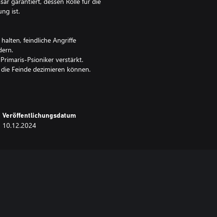
r garantiert, dessen Rolle für die
ng ist.
alten, feindliche Angriffe
dern.
Primaris-Psioniker verstärkt.
, die Feinde dezimieren können.
srkin verlassen,
gegen feindliche Streitkräfte
Veröffentlichungsdatum
10.12.2024
über schwieriges Gelände zu
de zu überlisten und
setzt wird. Mit seiner
d abfeuern und so verborgene
Stellungen zu zerschlagen und
n die feindliche Verteidigung