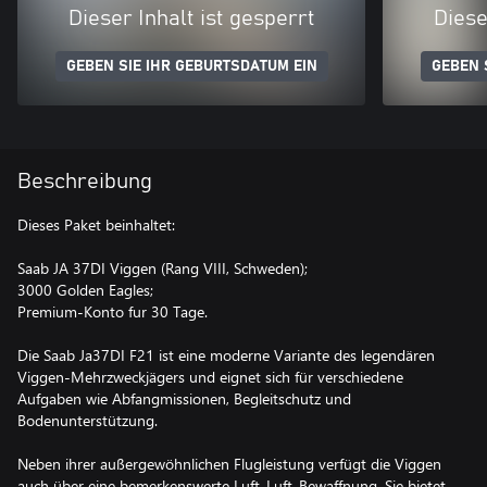
Dieser Inhalt ist gesperrt
Diese
GEBEN SIE IHR GEBURTSDATUM EIN
GEBEN 
Beschreibung
Dieses Paket beinhaltet:
Saab JA 37DI Viggen (Rang VIII, Schweden);
3000 Golden Eagles;
Premium-Konto fur 30 Tage.
Die Saab Ja37DI F21 ist eine moderne Variante des legendären
Viggen-Mehrzweckjägers und eignet sich für verschiedene
Aufgaben wie Abfangmissionen, Begleitschutz und
Bodenunterstützung.
Neben ihrer außergewöhnlichen Flugleistung verfügt die Viggen
auch über eine bemerkenswerte Luft-Luft-Bewaffnung. Sie bietet