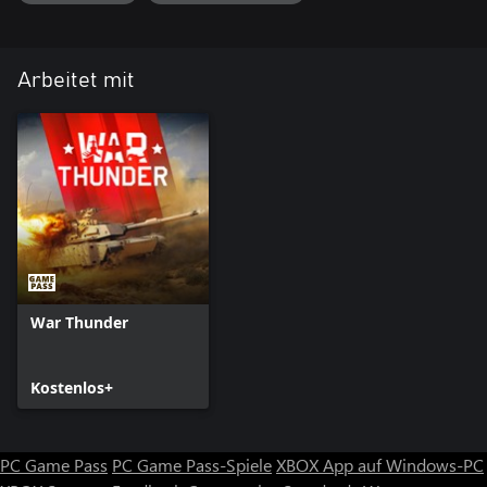
Zeitraum in Tagen zusatzliche Forschungspunkte und Silver Lions.
Wird gleichzeitig ein Premium-Fahrzeug verwendet, addieren sich
die Boni.
Arbeitet mit
War Thunder
Kostenlos+
PC Game Pass
PC Game Pass-Spiele
XBOX App auf Windows-PC