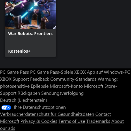
War Robots: Frontiers
Kostenlos+
PC Game Pass
PC Game Pass-Spiele
XBOX App auf Windows-PC
XBOX Support
Feedback
Community-Standards
Warnung:
photosensitive Epilepsie
Microsoft-Konto
Microsoft Store-
Support
Rückgaben
Sendungsverfolgung
Deutsch (Liechtenstein)
Ihre Datenschutzoptionen
Verbraucherdatenschutz für Gesundheitsdaten
Contact
Microsoft
Privacy & Cookies
Terms of Use
Trademarks
About
our ads