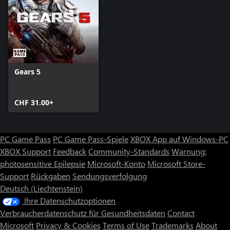
Gears 5
CHF 31.00+
PC Game Pass
PC Game Pass-Spiele
XBOX App auf Windows-PC
XBOX Support
Feedback
Community-Standards
Warnung:
photosensitive Epilepsie
Microsoft-Konto
Microsoft Store-
Support
Rückgaben
Sendungsverfolgung
Deutsch (Liechtenstein)
Ihre Datenschutzoptionen
Verbraucherdatenschutz für Gesundheitsdaten
Contact
Microsoft
Privacy & Cookies
Terms of Use
Trademarks
About