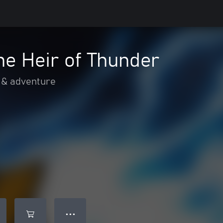
he Heir of Thunder
 & adventure
● ● ●