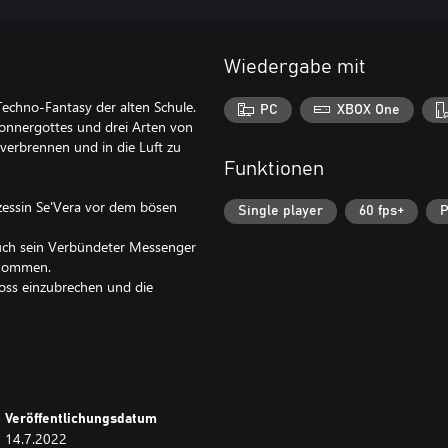
Wiedergabe mit
Techno-Fantasy der alten Schule.
PC
XBOX One
Donnergottes und drei Arten von
 verbrennen und in die Luft zu
Funktionen
nzessin Se'Vera vor dem bösen
Single player
60 fps+
P
auch sein Verbündeter Messenger
enommen.
oss einzubrechen und die
Veröffentlichungsdatum
14.7.2022