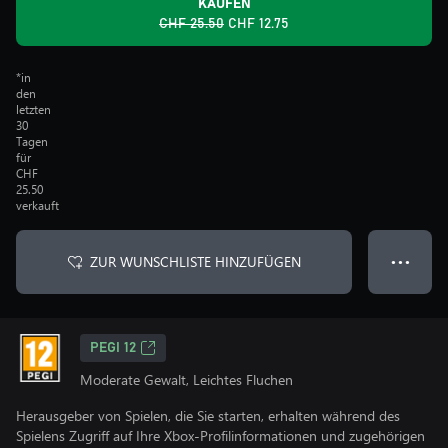
KAUFEN
CHF 25.50
CHF 12.75
*in
den
letzten
30
Tagen
für
CHF
25.50
verkauft
ZUR WUNSCHLISTE HINZUFÜGEN
● ● ●
PEGI 12
Moderate Gewalt, Leichtes Fluchen
Herausgeber von Spielen, die Sie starten, erhalten während des
Spielens Zugriff auf Ihre Xbox-Profilinformationen und zugehörigen