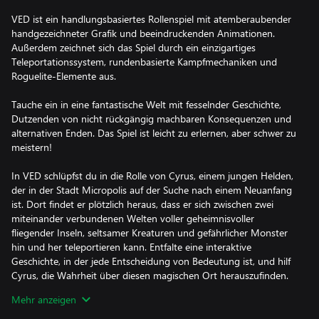
VED ist ein handlungsbasiertes Rollenspiel mit atemberaubender
handgezeichneter Grafik und beeindruckenden Animationen.
Außerdem zeichnet sich das Spiel durch ein einzigartiges
Teleportationssystem, rundenbasierte Kampfmechaniken und
Roguelite-Elemente aus.
Tauche ein in eine fantastische Welt mit fesselnder Geschichte,
Dutzenden von nicht rückgängig machbaren Konsequenzen und
alternativen Enden. Das Spiel ist leicht zu erlernen, aber schwer zu
meistern!
In VED schlüpfst du in die Rolle von Cyrus, einem jungen Helden,
der in der Stadt Micropolis auf der Suche nach einem Neuanfang
ist. Dort findet er plötzlich heraus, dass er sich zwischen zwei
miteinander verbundenen Welten voller geheimnisvoller
fliegender Inseln, seltsamer Kreaturen und gefährlicher Monster
hin und her teleportieren kann. Entfalte eine interaktive
Geschichte, in der jede Entscheidung von Bedeutung ist, und hilf
Cyrus, die Wahrheit über diesen magischen Ort herauszufinden.
Das Schicksal der zwei Welten liegt in deiner Hand. Um bei deiner
Mehr anzeigen
Suche erfolgreich zu sein, musst du die mächtige Magie der Veds
beherrschen.