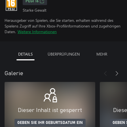
PEGI 16
Starke Gewalt
Herausgeber von Spielen, die Sie starten, erhalten während des
Spielens Zugriff auf Ihre Xbox-Profilinformationen und zugehörigen
Daten.
Weitere Informationen
DETAILS
ÜBERPRÜFUNGEN
MEHR
Galerie
Dieser Inhalt ist gesperrt
Diese
GEBEN SIE IHR GEBURTSDATUM EIN
GEBEN 