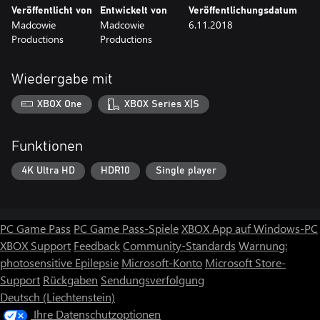
Veröffentlicht von
Entwickelt von
Veröffentlichungsdatum
Madcowie
Madcowie
6.11.2018
Productions
Productions
Wiedergabe mit
XBOX One
XBOX Series X|S
Funktionen
4K Ultra HD
HDR10
Single player
PC Game Pass
PC Game Pass-Spiele
XBOX App auf Windows-PC
XBOX Support
Feedback
Community-Standards
Warnung:
photosensitive Epilepsie
Microsoft-Konto
Microsoft Store-
Support
Rückgaben
Sendungsverfolgung
Deutsch (Liechtenstein)
Ihre Datenschutzoptionen