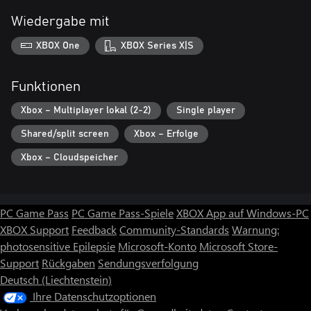
Wiedergabe mit
XBOX One
XBOX Series X|S
Funktionen
Xbox – Multiplayer lokal (2-2)
Single player
Shared/split screen
Xbox – Erfolge
Xbox – Cloudspeicher
PC Game Pass
PC Game Pass-Spiele
XBOX App auf Windows-PC
XBOX Support
Feedback
Community-Standards
Warnung:
photosensitive Epilepsie
Microsoft-Konto
Microsoft Store-
Support
Rückgaben
Sendungsverfolgung
Deutsch (Liechtenstein)
Ihre Datenschutzoptionen