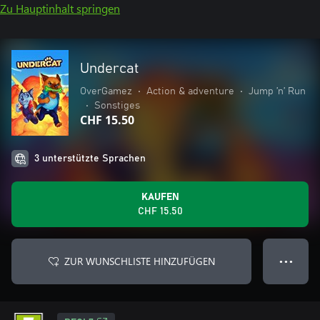
Zu Hauptinhalt springen
Undercat
OverGamez
•
Action & adventure
•
Jump ’n’ Run
•
Sonstiges
CHF 15.50
3 unterstützte Sprachen
KAUFEN
CHF 15.50
ZUR WUNSCHLISTE HINZUFÜGEN
● ● ●