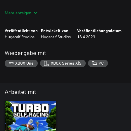
Nach dem Kauf erscheinen die Gegenstände in der Garage von
Mehr anzeigen
Turbo Golf Racing. Viel Spaß!
Veröffentlicht von
Entwickelt von
Veröffentlichungsdatum
Hugecalf Studios
Hugecalf Studios
18.4.2023
Wiedergabe mit
XBOX One
XBOX Series X|S
PC
Arbeitet mit