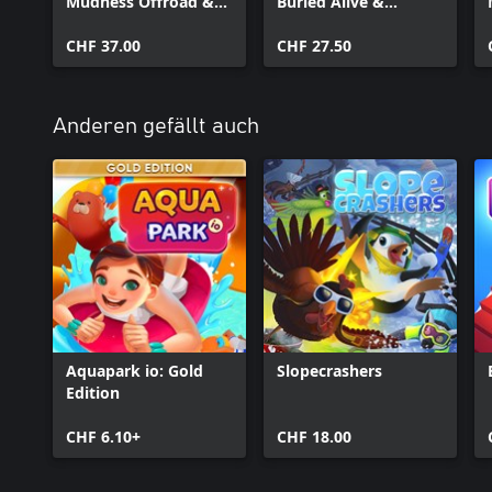
Mudness Offroad &
Buried Alive &
Buried Alive &
Kanjozoku Game
Kanjozoku Game
CHF 37.00
CHF 27.50
Anderen gefällt auch
Aquapark io: Gold
Slopecrashers
Edition
CHF 6.10+
CHF 18.00