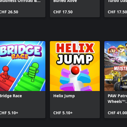
Mudness Offroad &
Buried Alive
Turbo Das
Buried Alive
CHF 26.50
CHF 17.50
CHF 17.50
Bridge Race
Helix Jump
PAW Patr
Wheels™:
Meistersc
CHF 5.10+
CHF 5.10+
CHF 41.00