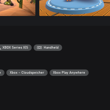
XBOX Series X|S
Handheld
e
Xbox – Cloudspeicher
Xbox Play Anywhere