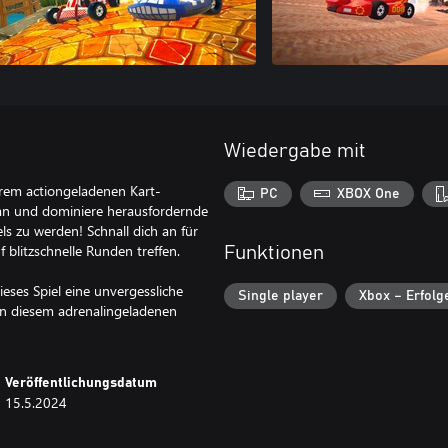
Wiedergabe mit
erem actiongeladenen Kart-
PC
XBOX One
an und dominiere herausfordernde
s zu werden! Schnall dich an für
 blitzschnelle Runden treffen.
Funktionen
ses Spiel eine unvergessliche
Single player
Xbox – Erfolg
 in diesem adrenalingeladenen
Veröffentlichungsdatum
15.5.2024