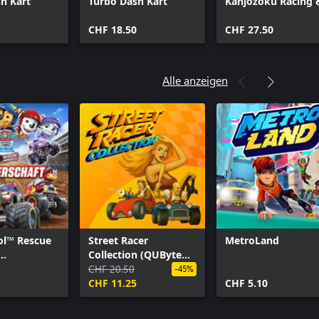
h Kart
Turbo Dash Kart
Kanjozoku Racing 
Turbo Dash Cart
CHF 18.50
Bundle
CHF 27.50
Alle anzeigen
ol™ Rescue
Street Racer
MetroLand
Collection (QUByte
haft
Classics)
CHF 20.50
-45%
CHF 11.25
CHF 5.10