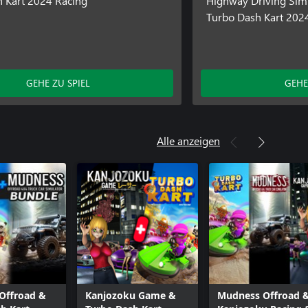
 Kart 2024 Racing
Highway Driving Sim
Turbo Dash Kart 202
GEHE ZU SPIEL
GEHE
Alle anzeigen
Offroad &
Kanjozoku Game &
Mudness Offroad 