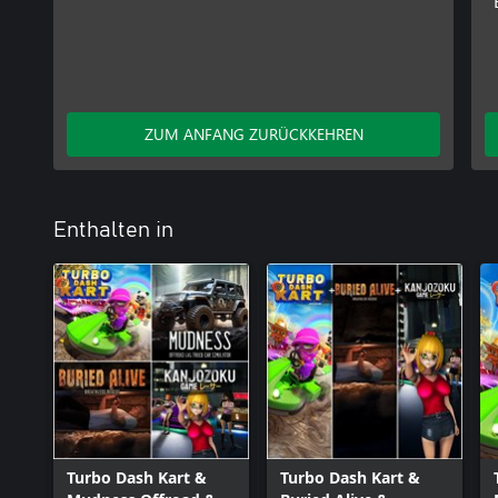
ZUM ANFANG ZURÜCKKEHREN
Enthalten in
Turbo Dash Kart &
Turbo Dash Kart &