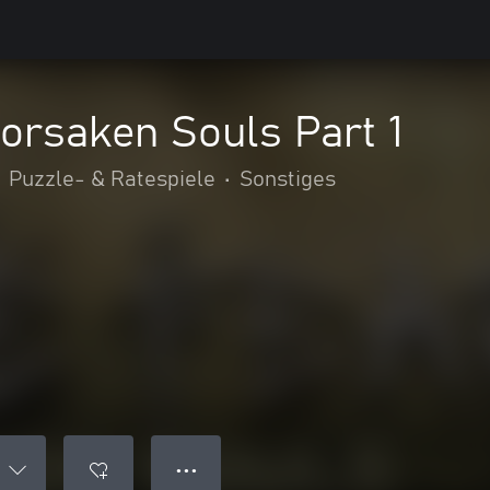
Forsaken Souls Part 1
Puzzle- & Ratespiele
•
Sonstiges
● ● ●