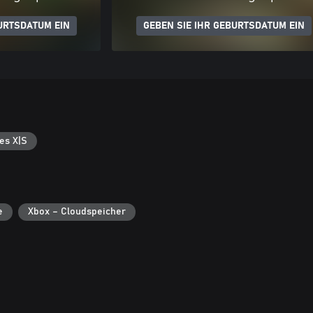
URTSDATUM EIN
GEBEN SIE IHR GEBURTSDATUM EIN
es X|S
e
Xbox – Cloudspeicher