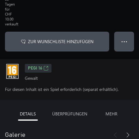
Tagen
für
CHF
10.00
verkauft
ZUR WUNSCHLISTE HINZUFÜGEN
● ● ●
PEGI 16
Gewalt
Für diesen Inhalt ist ein Spiel erforderlich (separat erhältlich).
DETAILS
ÜBERPRÜFUNGEN
MEHR
Galerie