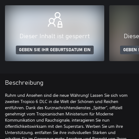
Dieser Inhalt ist gesperrt
Diese
GEBEN SIE IHR GEBURTSDATUM EIN
GEBEN 
Beschreibung
Ruhm und Ansehen sind die neue Währung! Lassen Sie sich vom
zweiten Tropico 6 DLC in die Welt der Schönen und Reichen
entführen. Dank des Kurznachrichtendienstes „Spitter“, offiziell
genehmigt vom Tropicanischen Ministerium für Moderne
Kommunikation und Rauchsignale, interagieren Sie nun
öffentlichkeitswirksam mit den Superstars. Werben Sie um ihre
Unterstützung, entfalten Sie ihre individuellen Stärken und
erhalten Sie im Gegenzug mehr Ansehen und Respekt von Ihren