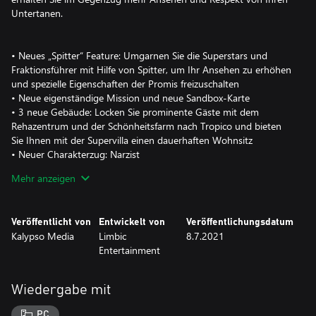
Untertanen.
• Neues „Spitter“ Feature: Umgarnen Sie die Superstars und
Fraktionsführer mit Hilfe von Spitter, um Ihr Ansehen zu erhöhen
und spezielle Eigenschaften der Promis freizuschalten
• Neue eigenständige Mission und neue Sandbox-Karte
• 3 neue Gebäude: Locken Sie prominente Gäste mit dem
Rehazentrum und der Schönheitsfarm nach Tropico und bieten
Sie Ihnen mit der Supervilla einen dauerhaften Wohnsitz
• Neuer Charakterzug: Narzist
• 3 neue Songs
Mehr anzeigen
• 5 neue Anpassungsmöglichkeiten für El Presidente und seinen
Veröffentlicht von
Entwickelt von
Veröffentlichungsdatum
Kalypso Media
Limbic
8.7.2021
Entertainment
Wiedergabe mit
PC