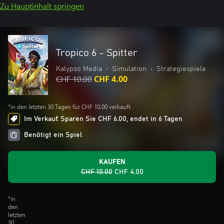
Zu Hauptinhalt springen
Tropico 6 - Spitter
Kalypso Media
•
Simulation
•
Strategiespiele
CHF 10.00
CHF 4.00
*in den letzten 30 Tagen für CHF 10.00 verkauft
Im Verkauf: Sparen Sie CHF 6.00, endet in 6 Tagen
Benötigt ein Spiel
KAUFEN
CHF 10.00
CHF 4.00
*in
den
letzten
30